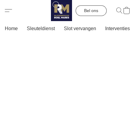
Bel ons
Home
Sleuteldienst
Slot vervangen
Interventies