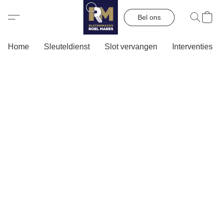
Bel ons
Home
Sleuteldienst
Slot vervangen
Interventies