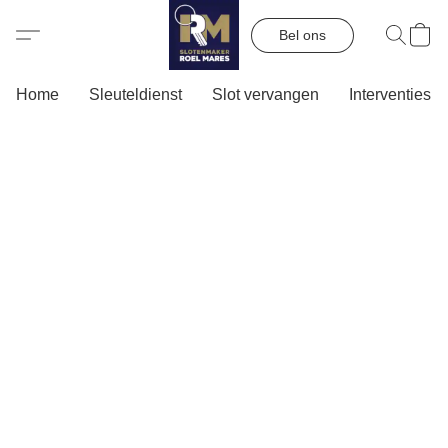
Bel ons
Home
Sleuteldienst
Slot vervangen
Interventies